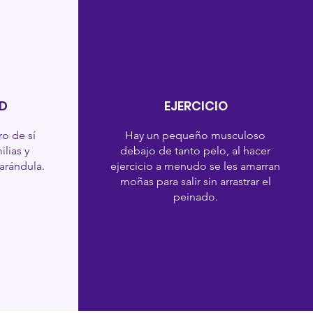
D
EJERCICIO
ro de sí
Hay un pequeño musculoso
lias y
debajo de tanto pelo, al hacer
arándula.
ejercicio a menudo se les amarran
moñas para salir sin arrastrar el
peinado.