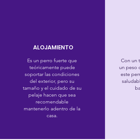
ALOJAMIENTO
Es un perro fuerte que
Con un 
teóricamente puede
un peso d
soportar las condiciones
este per
del exterior, pero su
saludab
tamaño y el cuidado de su
ba
pelaje hacen que sea
recomendable
mantenerlo adentro de la
casa.