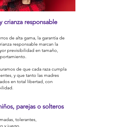
y crianza responsable
os de alta gama, la garantía de
crianza responsable marcan la
ayor previsibilidad en tamaño,
mportamiento.
guramos de que cada raza cumpla
entes, y que tanto las madres
ados en total libertad, con
ilidad.
ños, parejas o solteros​
lmadas, tolerantes,
o y juego.