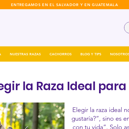
ENTREGAMOS EN EL SALVADOR Y EN GUATEMALA
A
NUESTRAS RAZAS
CACHORROS
BLOG Y TIPS
NOSOTRO
gir la Raza Ideal para
Elegir la raza ideal
gustaría?”, sino es 
con tu vida”. Solo a