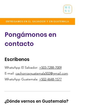
ME
NU
ENTREGAMOS EN EL SALVADOR Y EN GUATEMALA
Pongámonos en
contacto
Escríbenos
WhatsApp El Salvador:
+503-7288-7009
E-mail:
cachorrosguatemala502@gmail.com
WhatsApp Guatemala:
+502-4648-1577
¿Dónde vernos en Guatemala?