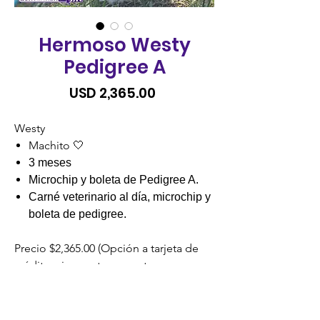
Hermoso Westy
Pedigree A
Precio
USD 2,365.00
Westy
Machito 🤍
3 meses
Microchip y boleta de Pedigree A.
Carné veterinario al día, microchip y
boleta de pedigree.
Precio $2,365.00 (Opción a tarjeta de
crédito, visa cuotas o cuotas
credomatic)
SIN RECARGO