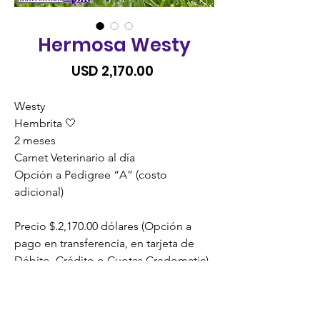
Hermosa Westy
Precio
USD 2,170.00
Westy
Hembrita 🤍
2 meses
Carnet Veterinario al día
Opción a Pedigree “A” (costo
adicional)
Precio $.2,170.00 dólares (Opción a
pago en transferencia, en tarjeta de
Débito, Crédito o Cuotas Credomatic).
*
SIN RECARGO
*