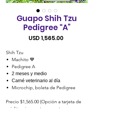
Guapo Shih Tzu
Pedigree “A"
Precio
USD 1,565.00
Shih Tzu
Machito 💙
Pedigree A
2 meses y medio
Carné veterinario al día
Microchip, boleta de Pedigree
Precio $1,565.00 (Opción a tarjeta de
crédito, visa cuotas o cuotas
credomatic)
SIN RECARGO