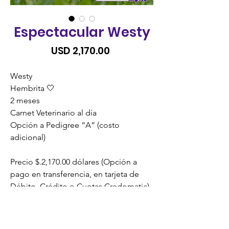
Espectacular Westy
Precio
USD 2,170.00
Westy
Hembrita 🤍
2 meses
Carnet Veterinario al día
Opción a Pedigree “A” (costo
adicional)
Precio $.2,170.00 dólares (Opción a
pago en transferencia, en tarjeta de
Débito, Crédito o Cuotas Credomatic).
*
SIN RECARGO
*