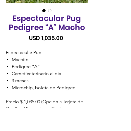
Espectacular Pug
Pedigree “A” Macho
Precio
USD 1,035.00
Espectacular Pug
Machito
Pedigree “A”
Carnet Veterinario al día
3 meses
Microchip, boleta de Pedigree
Precio $,1,035.00 (Opción a Tarjeta de
Credito, Visacuotas o Cuotas
Credomatic) SIN RECARGO.
.