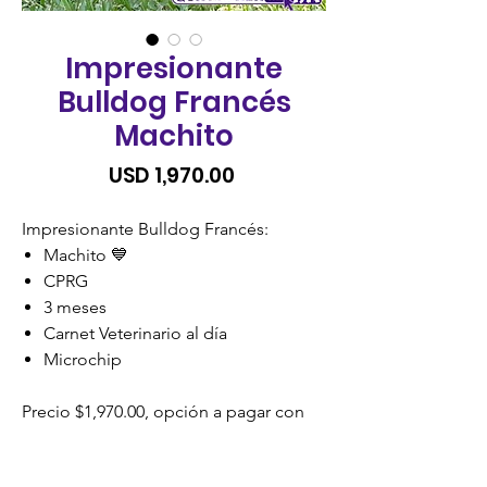
Impresionante
Bulldog Francés
Machito
Precio
USD 1,970.00
Impresionante Bulldog Francés:
Machito 💙
CPRG
3 meses
Carnet Veterinario al día
Microchip
Precio $1,970.00, opción a pagar con
tarjeta de credito, visacuotas o cuotas
credomatic sin recargo.