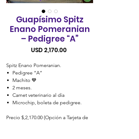
Guapísimo Spitz
Enano Pomeranian
– Pedigree “A”
Precio
USD 2,170.00
Spitz Enano Pomeranian.
Pedigree “A”
Machito 💙
2 meses.
Carnet veterinario al día
Microchip, boleta de pedigree.
Precio $,2,170.00 (Opción a Tarjeta de
Credito, Visacuotas o Cuotas
Credomatic)
SIN RECARGO.