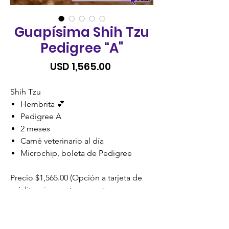
Guapísima Shih Tzu
Pedigree “A"
Precio
USD 1,565.00
Shih Tzu
Hembrita 💕
Pedigree A
2 meses
Carné veterinario al día
Microchip, boleta de Pedigree
Precio $1,565.00 (Opción a tarjeta de
crédito, visa cuotas o cuotas
credomatic)
SIN RECARGO