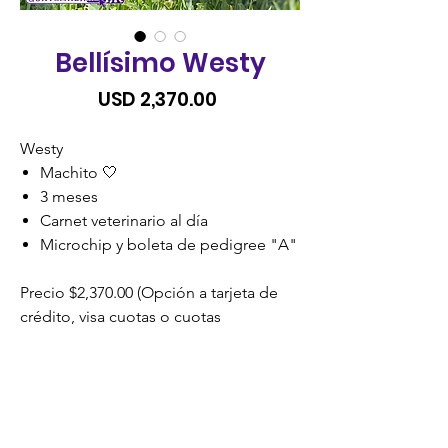
Bellísimo Westy
Precio
USD 2,370.00
Westy
Machito 🤍
3 meses
Carnet veterinario al día
Microchip y boleta de pedigree "A"
Precio $2,370.00 (Opción a tarjeta de
crédito, visa cuotas o cuotas
credomatic)
SIN RECARGO