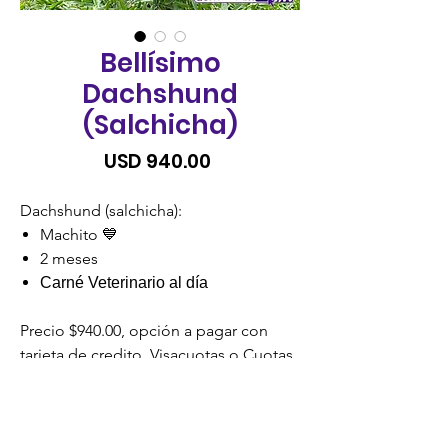
Bellísimo
Dachshund
(Salchicha)
Precio
USD 940.00
Dachshund (salchicha):
Machito 💙
2 meses
Carné Veterinario al día
Precio $940.00, opción a pagar con
tarjeta de credito, Visacuotas o Cuotas
Credomatic.
SIN RECARGO